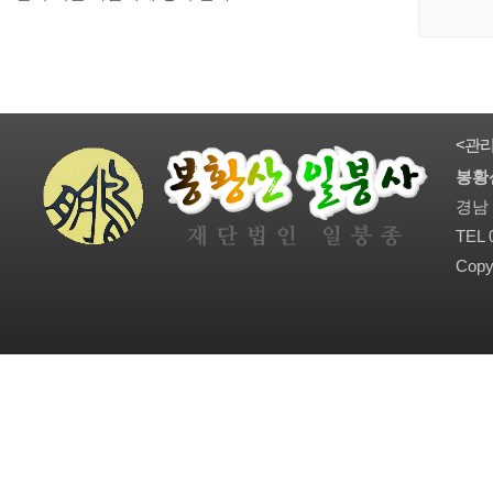
<관
봉황
경남 
TEL 
Copy