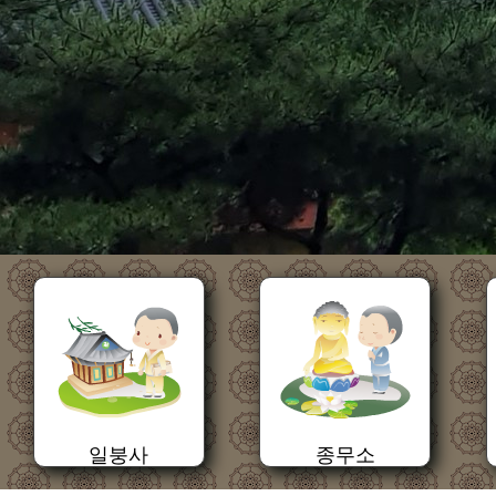
일붕사
종무소