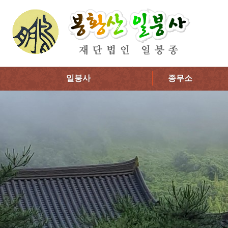
일붕사
종무소