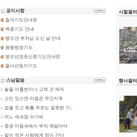
공지사항
사찰겔러
칠석기도안내문
백중기도 안내
병오년 부처님 오신 날 안내
용왕방생기도
병오년정초신중기도안내문
을사년동지기도
스님말씀
행사겔러
솥을 아홉번이나 고쳐 건 제자
고민 있으면 마음은 무간지옥
업을 짓고 화를 부르는 잘못된 기..
어느 제과점 아가씨
중생 마음속에서 부처 깨달아야
말이 적은 사람에게 정이 간다